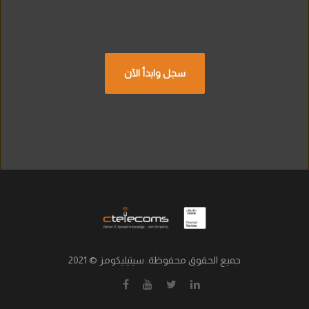
سجل وابدأ الآن
جميع الحقوق محفوظة. سيتيليكومز © 2021