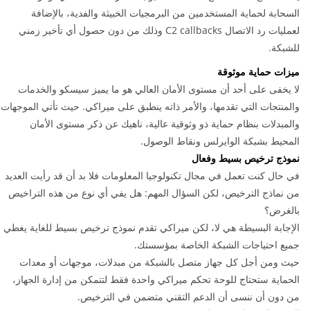
السحابة لحماية المستخدمين من البرمجيات الخبيثة والفدية، بالإضافة
لعمليات رد الاتصال C2 callbacks وذلك من دون حصول أي تأخير زمني
للشبكة.
ميزات حماية موثوقة
لا يخفى على أحد أن مستوى الأمان العالي هو ما يميز سيسكو والخدمات
والمنتجات التي تقدمها، والأمر ذاته ينطبق على ميراكي. حيث تأتي الموجهات
والمبدلات بنظام حماية ذو وثوقية عالية، ناهيك عن ذكر مستوى الأمان
المحيط بشبكة الوايرلس ونقاط الوصول.
نموذج ترخيص بسيط وفعال
في حال كنت تعمل في مجال تكنولوجيا المعلومات فلا بد أن قد رأيت العديد
من نماذج الترخيص، لكن السؤال المهم: هل يفي أي نوع من هذه التراخيص
بالغرض؟
الإجابة البسيطة هي لا، لكن ميراكي تقدم نموذج ترخيص بسيط للغاية يغطي
جميع احتياجات الشبكة الخاصة بمؤسستك.
حيث ومن أجل كل جهاز متصل بالشبكة من مبدلات، موجهات أو معدات
الحماية ستحتاج للوحة تحكم ميراكي واحدة فقط لتتمكن من إدارة الجهاز،
من دون أن ننسى أن الدعم التقني متضمن في الترخيص.