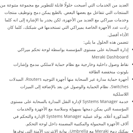
العديد من الخدمات التي أصبحت حلولُا قابلة للتطوير مع مجموعة متنوعة من
المنتجات التي تتفاعل مع بعضها البعض. بالطبع يمكن دمج وتوظيف منتجات
وخدمات ميراكي مع العديد من الأجهزة، لكن يجدر بنا الإشارة إلى انه كلما
زادت عدد الأجهزة الخاصة بميراكي التي تستخدمها في شبكتك، كلما كان
الأداء أفضل.
تتضمن هذه الحلول ما يلي:
إدارة السحابة على مستوى المؤسسة بواسطة لوحة تحكم ميراكي
Meraki Dashboard
نقاط وصول داخلية وخارجية مع نظام حماية لاسلكي مدمج وإشارات
بلوتوث منخفضة الطاقة
أجهزة حماية مدارة عبر السحابة منها أجهزة التوجيه Routers، المبدلات
Switches، نظام الحماية والوصول عن بعد بالإضافة إلى الميزات
اللاسلكية
خدمة Systems Manager لإدارة النقل المدارة بالسحابة على مستوى
المؤسسة التي يمكن دمجها بسهولة وسلاسة مع الأجهزة والخدمات
المذكورة أعلاه. يوحّد عملية Systems Manager الإدارة والتحكم في
آلاف الأجهزة المحمولة والمكتبية المضمنة داخل لوحة التحكم.
يمكنك دمج Meraki مع Umbrella، بوابة الانترنت الآمنة التي توفرها