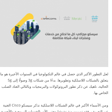
لعل التطور الأكبر الذي حصل في عالم التكنولوجيا في السنوات الأخيرة هو ما
يتعلق بالشبكات اللاسلكية وتطويرها. بدءًا من شبكات 3g وصولًا إلى 5g
الحالية، ناهيك عن ذكر تطور البروتوكولات والبرمجيات وبالتالي العتاد الصلب
الخاص بها.
ومن الأسماء الأكبر في عالم الشبكات اللاسلكية نذكر سيسكو Cisco الغنية
عن التعريف. فقد تميزت منذ نشوئها وحتى الآن بالخدمات البرمجية والأجهزة