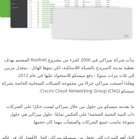
بدأت شركة ميراكي في 2006 كجزء من مشروع Roofnet المصمم بهدف
تغطية مدينة كامبريدج بالشبكة اللاسلكية، لكن نموها الهائل - بمعدل مرتين
إلى ثلاث مرات سنويُا - دفع سيسكو للاستحواذ عليها في عام 2012.
وهكذا أصبحت ميراكي جزءًا من مجموعة الشبكات السحابية الخاصة بشركة
سيسكو Cisco’s Cloud Networking Group (CNG).
ما تقدمه سيسكو من حلول من خلال ميراكي ليست حكرًا على الشركات
ذات البنية التحتية الضخمة! على العكس تمامًا، حلول ميراكي هي حلول
متنوعة تناسب جميع الشركات والمنشآت مهما كان حجمها.
إليك أهم الميزات التي تجعل من سيسكو ميراكي الحل الأفضل لك في عالم