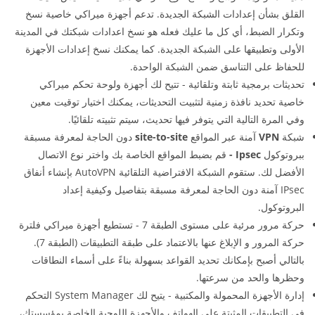
القلق بشأن إعدادات الشبكة الجديدة. تدعم أجهزة ميراكي خاصية نسخ
وتكرار الضبط، أي كل ما عليك فعله هو نسخ اعدادات شبكتك في المدينة
الأولى وتطبيقها على الشبكة الجديدة. كما يمكنك نسخ إعدادات الأجهزة
للحفاظ على التناسق ضمن الشبكة الواحدة.
تحديثات برمجية ثابتة وتلقائية - تتيح لك أجهزة ولوحة تحكم ميراكي
خاصية تحديد نافذة زمنية لتثبيت التحديثات، يمكنك اختيار توقيت معين
وفي المرة التالية التي يتوفر فيها تحديث، سيتم تثبيته تلقائيًا.
شبكة
VPN
آمنة عبر المواقع
site-to-site
دون الحاجة لمعرفة مسبقة
ببروتوكول
Ipsec -
قم بضبط المواقع الخاصة بك واختر نوع الاتصال
الأفضل لك. ستقوم الشبكة الافتراضية التلقائية AutoVPN بإنشاء أنفاق
IPsec آمنة دون الحاجة لمعرفة مسبقة بتفاصيل وكيفية إعداد
البروتوكول.
حركة مرور مرئية على مستوى الطبقة 7 - تستطيع أجهزة ميراكي فلترة
حركة المرور و الإبلاغ عنها بالاعتماد على طبقة التطبيقات (الطبقة 7).
بالتالي أصبح بإمكانك تحديد القواعد بسهولة بناءً على أسماء النطاقات
وحظرها والحد من سرعتها.
إدارة الأجهزة المحمولة والمكتبية - يتيح لك System Manager التحكم
في التطبيقات المثبتة على الهواتف والأجهزة اللوحية الخاصة بمؤسستك،