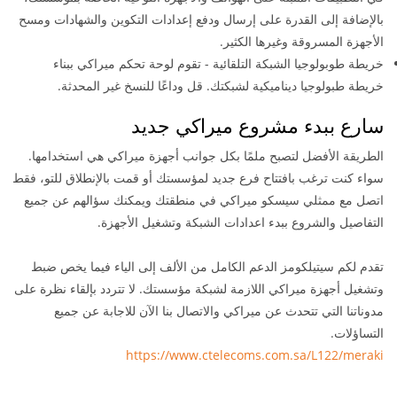
بالإضافة إلى القدرة على إرسال ودفع إعدادات التكوين والشهادات ومسح
الأجهزة المسروقة وغيرها الكثير.
خريطة طوبولوجيا الشبكة التلقائية - تقوم لوحة تحكم ميراكي ببناء
خريطة طبولوجيا ديناميكية لشبكتك. قل وداعًا للنسخ غير المحدثة.
سارع ببدء مشروع ميراكي جديد
الطريقة الأفضل لتصبح ملمًا بكل جوانب أجهزة ميراكي هي استخدامها.
سواء كنت ترغب بافتتاح فرع جديد لمؤسستك أو قمت بالإنطلاق للتو، فقط
اتصل مع ممثلي سيسكو ميراكي في منطقتك ويمكنك سؤالهم عن جميع
التفاصيل والشروع ببدء اعدادات الشبكة وتشغيل الأجهزة.
تقدم لكم سيتيلكومز الدعم الكامل من الألف إلى الياء فيما يخص ضبط
وتشغيل أجهزة ميراكي اللازمة لشبكة مؤسستك. لا تتردد بإلقاء نظرة على
مدوناتنا التي تتحدث عن ميراكي و
الاتصال بنا
الآن للاجابة عن جميع
التساؤلات.
https://www.ctelecoms.com.sa/L122/meraki