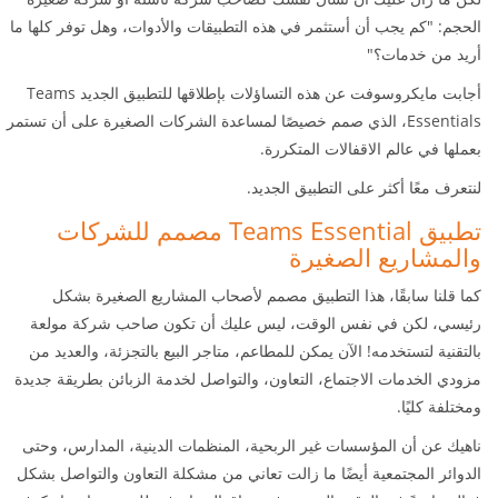
الحجم: "كم يجب أن أستثمر في هذه التطبيقات والأدوات، وهل توفر كلها ما
أريد من خدمات؟"
أجابت مايكروسوفت عن هذه التساؤلات بإطلاقها للتطبيق الجديد
Teams
Essentials
، الذي صمم خصيصًا لمساعدة الشركات الصغيرة على أن تستمر
بعملها في عالم الاقفالات المتكررة.
لنتعرف معًا أكثر على التطبيق الجديد.
تطبيق
Teams Essential
مصمم للشركات
والمشاريع الصغيرة
كما قلنا سابقًا، هذا التطبيق مصمم لأصحاب المشاريع الصغيرة بشكل
رئيسي، لكن في نفس الوقت، ليس عليك أن تكون صاحب شركة مولعة
بالتقنية لتستخدمه! الآن يمكن للمطاعم، متاجر البيع بالتجزئة، والعديد من
مزودي الخدمات الاجتماع، التعاون، والتواصل لخدمة الزبائن بطريقة جديدة
ومختلفة كليًا.
ناهيك عن أن المؤسسات غير الربحية، المنظمات الدينية، المدارس، وحتى
الدوائر المجتمعية أيضًا ما زالت تعاني من مشكلة التعاون والتواصل بشكل