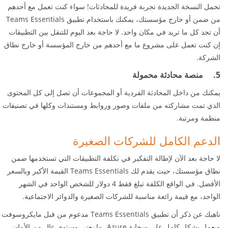
تحمل النسخة الجديدة تجربة فريدة للمحادثات! سواء كنت تعمل مع أحدهم
من ضمن أو خارج مؤسستك، يمكنك باستخدام تطبيق Teams Essentials
أن تجد كل ما تريد في مكان واحد. لا حاجة بعد اليوم للتنقل بين التطبيقات
إن كنت تعمل على مشروع ما مع أحدهم من خارج المؤسسة أو خارج نطاق
الشركة.
5. منصة محادثة محمولة
يمكنك من داخل المحادثة الفردية أو المجموعات أن تصل إلى كل المحتوى
الذي تمت مشاركته من ملفات وصور وروابط ومستندات وكلها في تصنيفات
منظمة ومرتبة.
الدعم الكامل للشركات الصغيرة
لا حاجة بعد الآن لإطالة التفكير في تكلفة التطبيقات التي تستخدمها ضمن
نطاق مؤسستك، حيث يقدم لك
Teams Essentials
القيمة الأكبر وبالسعر
الأفضل. في الواقع الكلفة تبلغ فقط 4 دولار للشخص الواحد في الشهر
الواحد، مع قيمة رائعة مناسبة للشركات الصغيرة والدوائر الاجتماعية.
ناهيك عن ذكر أن تطبيق Teams Essentials مدعوم من قبل مايكروسوفت
ويعمل بشكل كامل على سحابة Azure، ما يعني مستوى عالٍ من الأمان،