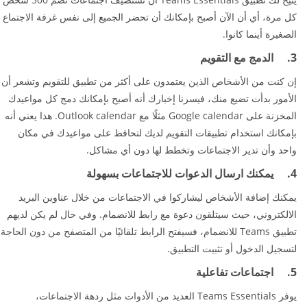
كل مرة، أي أن الآن أصبح بإمكانك أن تحضر الجميع إلى نفس غرفة الاجتماع
الصغيرة أينما كانوا.
3. الدمج مع التقويم
إن كنت من الأشخاص الذين يعتمدون على أكثر من تطبيق للتقويم وتشعر أن
الأمور بدأت تضيع منك، فيسرنا إخبارك أنه أصبح بإمكانك دمج كل مواعيدك
المخزنة على Google calendar مثلًا مع Outlook calendar. هذا يعني أنه
بإمكانك استخدام تطبيقات التقويم لديك لتحافظ على مواعيدك في مكان
واحد وأن تدير الاجتماعات وتخطط لها دون أي مشاكل.
4. يمكنك ارسال الدعوات للاجتماعات بسهولة
يمكنك إضافة الأشخاص ليشاركوا في الاجتماعات من خلال عناوين البريد
الالكتروني، حيث سيتلقون دعوة مع رابط للانضمام. وفي حال لم يكن لديهم
تطبيق Teams للانضمام، فسيفتح الرابط تلقائيًا من المتصفح من دون الحاجة
لتسجيل الدخول أو تثبيت التطبيق.
5. اجتماعات تفاعلية
يوفر Teams Essentials العديد من الأدوات مثل ردهة الاجتماعات،