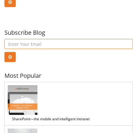
UI
مايكروسوفت
Subscribe Blog
Tool
with
Visu
Most Popular
Stud
Cod
SharePoint—the mobile and intelligent intranet