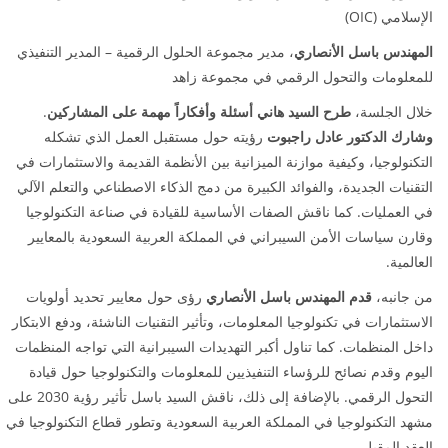
الإسلامي (OIC)
المهندس باسل الأنصاري
، مدير مجموعة الحلول الرقمية – المدير التنفيذي
للمعلومات والتحول الرقمي في مجموعة زاهد
.
طرح السيد هاني أسئلة وأفكاراً مهمة على المشاركين
خلال الجلسة،
وشارك الدكتور عادل راجبوت
رؤيته حول مستقبل العمل الذي تشكله
التكنولوجيا، وكيفية موازنة الميزانية بين الأنظمة القديمة والاستثمارات في
التقنيات الجديدة، والفوائد الكبيرة من دمج الذكاء الاصطناعي والتعلم الآلي
في العمليات. كما ناقش الصفات الأساسية للقيادة في صناعة التكنولوجيا
وقارن سياسات الأمن السيبراني في المملكة العربية السعودية بالمعايير
العالمية.
من جانبه،
قدم المهندس باسل الأنصاري
رؤى حول معايير تحديد أولويات
الاستثمارات في تكنولوجيا المعلومات، وتأثير التقنيات الناشئة، ودفع الابتكار
داخل المنظمات. كما تناول أكبر التهديدات السيبرانية التي تواجه المنظمات
اليوم وقدم نصائح للرؤساء التنفيذيين للمعلومات والتكنولوجيا حول قيادة
التحول الرقمي. بالإضافة إلى ذلك، ناقش السيد باسل تأثير رؤية 2030 على
مشهد التكنولوجيا في المملكة العربية السعودية وتطور قطاع التكنولوجيا في
العقد المقبل.