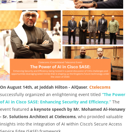
On August 14th, at Jeddah Hilton - AlQaser
,
Ctelecoms
successfully organized an enlightening event titled
“The Power
of AI in Cisco SASE: Enhancing Security and Efficiency.”
The
event featured
a keynote speech by Mr. Mohamed Al-Henawy
- Sr. Solutions Architect at Ctelecoms
, who provided valuable
insights into the integration of AI within Cisco’s Secure Access
Service Edge (SASE) framework.