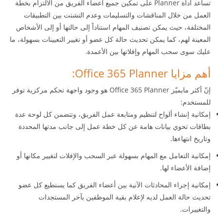
تساعد أداة Planner على تمكين جميع أعضاء الفريق من الالتزام بخطة
العمل من خلال المناقشات والتسليمات وعدم التشتت بين التطبيقات
المختلفة، حيث يمكن تصنيف المهام استناداً إلى حالتها أو إلى الأشخاص
المعينة لهم، كما يمكن تحديث حالة كل عضو أو تغيير التعيينات بسهولة، ما
عليك سوى سحب المهام وإفلاتها بين الأعمدة.
أهم مزايا Office 365 Planner:
إنّ أكثر مايميّز Office 365 Planner هو وجود واجهة تحكم مركزية توفر
للمستخدم:
إمكانية إنشاء ألواح لتنظيم ومتابعة عمل الفريق، وتتضمن كل لوحة عدة
بطاقات تحوي بيانات هامة عن كل خطة عمل إلى جانب مدتها المحددة
وتاريخ انتهاءها.
إمكانية التعامل مع المهام بسهولة عبر السحب والإفلات لتغيير مكانها أو
إضافة الأعضاء لها.
إمكانية إجراء المحادثات الآنية بين أعضاء الفريق كما يستطيع كل عضو
تحديث حالة العمل لديه لإعلام بقية الموظفين بآخر المستجدات
والتغييرات.