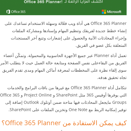
Office 365 Planner هي أداة ويب فعّالة وسهلة الاستخدام تساعدك على
إنشاء خطط جديدة لفريقك وتنظيم المهام وإسنادها ومشاركة الملفات
وإجراء المحادثات الآنية والحصول على إشعارات وتتبع آخر المستجدات
المتعلقة بكل عضو في الفريق.
تعمل أداة Planner عبر جميع الأجهزة الحاسوبية والمحمولة. وتمكّن أعضاء
الفريق من البقاءعلى نفس الصفحة ومتابعة حالة العمل حيث لا يتطلب الأمر
سوى إلقاء نظرة على المخططات لمعرفة أماكن المهام ومدى تقدم الفريق
تجاه تحقيق هدفه.
تتكامل أداة Office 365 Planner مع غيرها من باقات البرامج والخدمات
التي يوفرها أوفيس 365 مثل SharePoint و Project Online و Office 365
Groups مايجعل المحادثات فيها متاحة ضمن آوتلوك Outlook إضافة إلى
توفير إمكانية الربط مع One Note وتخزين الملفات على SharePoint.
كيف يمكن الاستفادة من Office 365 Planner؟