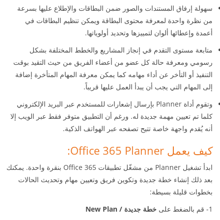
سهولة إرفاق المستندات والصور ضمن البطاقات والإطلاع عليها بسرعة
من نظرة واحدة لمعرفة محتوى البطاقة ويمكن تنظيم البطاقات في
أعمدة وإعطائها ألوان لتمييزها وتحديد أولوياتها.
متابعة مستوى التقدم في إنجاز المشاريع والخطط المختلفة بشكل
رسومي ومعرفة حالة كل عضو من أعضاء الفريق من حيث التقيد بوقت
التنفيذ أو التأخر عن أداء مهامه كما يمكن معرفة المهام المتأخرة إضافة
إلى المهام التي يجب أن يبدأ العمل عليها قريباً.
وتقوم أداة Planner بإرسال إشعارات للمستخدم عبر البريد الإلكتروني
كلما تم تعيين مهمة جديدة له. ورغم أن التطبيق متوفر فقط عبر الويب إلا
أنه يُقدم واجهة خاصة تتيح تصفحه عبر الهواتف الذكية.
كيف يعمل Office 365 Planner:
ابدأ تشغيل Planner من مشغّل تطبيقات Office 365 بنقرة واحدة. يمكنك
بعد ذلك إنشاء خطة جديدة وتكوين فريق وتعيين مهام وتحديث الحالات
بخطوات قليلة بسيطة:
1- قم بالضغط على
خطة جديدة / New Plan