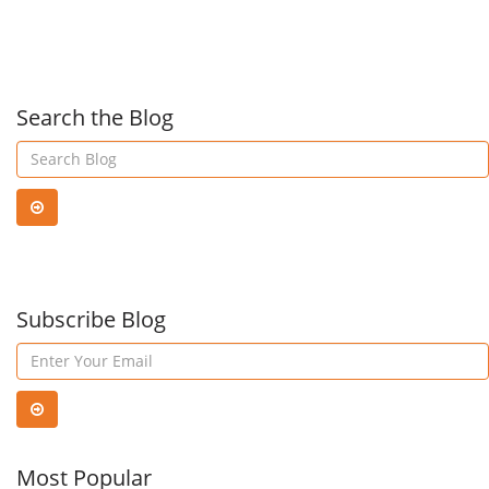
Into
Pow
The
Of
Search the Blog
Power
Offi
of
365
Microsoft
Subscribe Blog
Plan
Azure
Stack
Most Popular