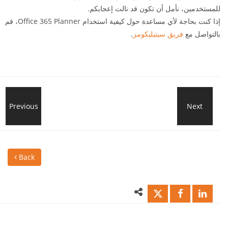
للمستخدمين، نأمل أن تكون قد نالت إعجابكم.
إذا كنت بحاجة لأي مساعدة حول كيفية استخدام Office 365 Planner، قم
.
فريق سيتيليكومز
بالتواصل مع
Ctelecoms
Previous
Next
Tap
Blog
Into
Back
|
The
Tap
Coll