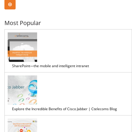
Most Popular
SharePoint—the mobile and intelligent intranet
Explore the Incredible Benefits of Cisco Jabber | Ctelecoms Blog