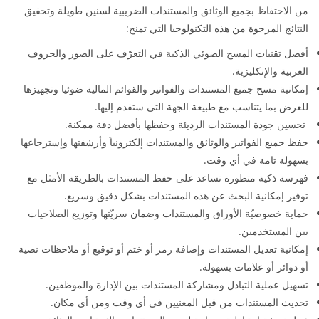
من الاحتفاظ بجميع الوثائق والمستندات الضريبية لسنين طويلة وتحقيق
النتائج المرجوة من هذه التكنولوجيا التي تمنح:
أفضل تقنيات المسح الضوئي الذكية في التعرّف على الصور والحروف
العربية والإنكليزية.
إمكانية مسح جميع المستندات والفواتير والقوائم المالية ضوئيا وتجهيزها
للعرض بما يتناسب مع طبيعة الجهة التى ستقدم إليها.
تحسين جودة المستندات الرديئة وحفظها بأفضل دقة ممكنة.
حفظ جميع الفواتير والوثائق والمستندات إلكترونياَ وأرشفتها وإسترجاعها
بسهولة تامة في أي وقت.
فهرسة ذكية متطورة تساعد على حفظ المستندات بالطريقة الأمثل مع
توفير إمكانية البحث عن هذه المستندات بشكل دقيق وسريع.
حماية خصوصيّة الأوراق والمستندات وضمان سريّتها وتوزيع الصلاحيات
بين المستخدمين.
إمكانية تعديل المستندات وإضافة رمز أو ختم أو توقيع أو ملاحظات نصية
أو دوائر أو علامات بسهولة.
تسهيل عملية التبادل ومشاركة المستندات بين الإدارة والموظفين.
تحديث المستندات من قبل المعنيين في أي وقت ومن أي مكان.