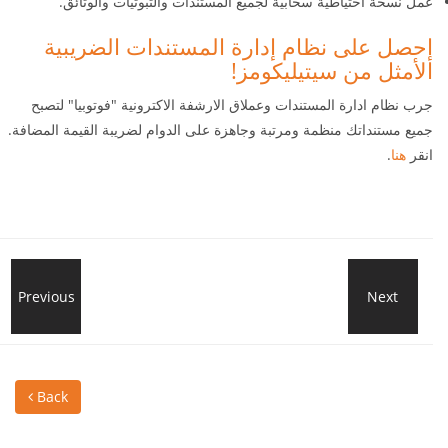
عمل نسخة احتياطية سحابية لجميع المستندات والثبوتيات والوثائق.
إحصل على نظام إدارة المستندات الضريبية
الأمثل من سيتيليكومز!
جرب نظام ادارة المستندات وعملاق الارشفة الاكترونية "فوتوبيا" لتصبح
جميع مستنداتك منظمة ومرتبة وجاهزة على الدوام لضريبة القيمة المضافة.
انقر
هنا
.
Tap
Previous
Next
Unlo
Into
You
Back
The
Tea