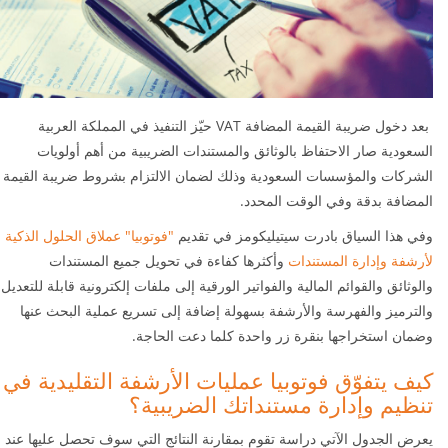
بعد دخول ضريبة القيمة المضافة VAT حيّز التنفيذ في المملكة العربية
السعودية صار الاحتفاظ بالوثائق والمستندات الضريبية من أهم أولويات
الشركات والمؤسسات السعودية وذلك لضمان الالتزام بشروط ضريبة القيمة
المضافة بدقة وفي الوقت المحدد.
وفي هذا السياق بادرت سيتيليكومز في تقديم
"فوتوبيا" عملاق الحلول الذكية
لأرشفة وإدارة المستندات
وأكثرها كفاءة في تحويل جميع المستندات
والوثائق والقوائم المالية والفواتير الورقية إلى ملفات إلكترونية قابلة للتعديل
والترميز والفهرسة والأرشفة بسهولة إضافة إلى تسريع عملية البحث عنها
وضمان استخراجها بنقرة زر واحدة كلما دعت الحاجة.
كيف يتفوّق فوتوبيا عمليات الأرشفة التقليدية في
تنظيم وإدارة مستنداتك الضريبية؟
يعرض الجدول الآتي دراسة تقوم بمقارنة النتائج التي سوف تحصل عليها عند