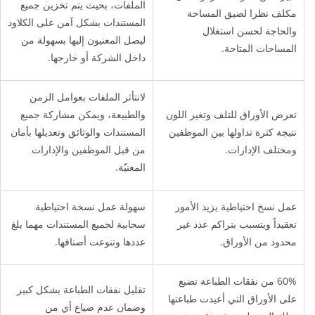
الملفات، بحيث يتم تخزين جميع
مكلف نظرا لضيق المساحة
المستندات بشكل آمن على الكلاود
والحاجة لحسن استغلال
ليصل المعنيون إليها بسهولة من
المساحات المتاحة.
داخل الشركة أو خارجها.
لاتتأثر الملفات بعوامل الزمن
تعرض الأوراق للتلف وتغير اللون
والطبيعة، ويمكن مشاركة جميع
نتيجة كثرة تداولها بين الموظفين
المستندات والوثائق وتعديلها بأمان
ومختلف الإدارات.
من قبل الموظفين والإدارات
المعنيّة.
عمل نسخ احتياطية يزيد الأمور
سهولة عمل نسخة احتياطية
تعقيداً ويتسبب بتراكم عدد غير
سحابية لجميع المستندات مهما بلغ
محدود من الأوراق.
عددها وتنوعت أصنافها.
60% من نفقات الطباعة تضيع
تقليل نفقات الطباعة بشكل كبير
على الأوراق التي أعيدت طباعتها
وضمان عدم ضياع أي من