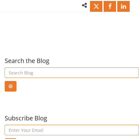
Collaborative
Capa
Power
To
Of
Acc
Search the Blog
Office
Mor
365
Fast
Planner!
Subscribe Blog