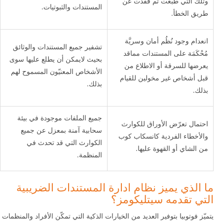
وتلك التي طبعت ثم فقدت عن
المستندات والثبوتيات.
طريق الخطأ.
انعدام وجود نُظُم أمان وسريَّة
تشفير جميع المستندات والوثائق
مُحْكَمَة على المستندات مماقد
بحيث لايمكن أن يطلع عليها سوى
يعرضها للسرقة أو الاطلاع من
الأشخاص المعنيّون المسموح لهم
قبل أشخاص غير مخولين للقيام
بذلك.
بذلك.
جميع الملفات موجودة في بيئة
احتمال تعرّض الأوراق للكوارث
سحابية آمنة بمعزل عن جميع
والأخطاء الفردية كانسكاب كوب
الكوارث التي قد تحدث في
من الشاي أو القهوة عليها.
المنظمة.
ما الذي يميز نظام ادارة المستندات الضريبية
التي تقدمه سيتليكومز؟
يتميّز فوتوبيا بتوفير العديد من الخيارات الذكية التي تمكّن الأفراد والمنظمات