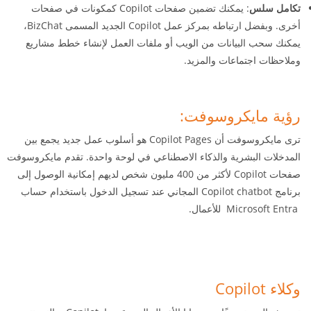
تكامل سلس
: يمكنك تضمين صفحات Copilot كمكونات في صفحات
أخرى. وبفضل ارتباطه بمركز عمل Copilot الجديد المسمى BizChat،
يمكنك سحب البيانات من الويب أو ملفات العمل لإنشاء خطط مشاريع
وملاحظات اجتماعات والمزيد.
رؤية مايكروسوفت:
ترى مايكروسوفت أن Copilot Pages هو أسلوب عمل جديد يجمع بين
المدخلات البشرية والذكاء الاصطناعي في لوحة واحدة. تقدم مايكروسوفت
صفحات Copilot لأكثر من 400 مليون شخص لديهم إمكانية الوصول إلى
برنامج Copilot chatbot المجاني عند تسجيل الدخول باستخدام حساب
Microsoft Entra للأعمال.
وكلاء Copilot