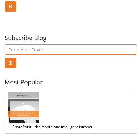
تطبيقات
a
...
Subscribe Blog
high
ROI
with
Most Popular
Pow
App
SharePoint—the mobile and intelligent intranet