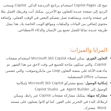
تتيح لك Copilot Pages استخدام برنامج الدردشة الذكي Copilot وسحب
الردود إلى صفحة جديدة للتعاون مع الآخرين. يمكنك أنت وفريقك العمل معًا
في صفحة واحدة، ومشاهدة عمل بعضكم البعض في الوقت الفعلي، وإضافة
محتوى إضافي من البيانات والملفات ومواقع الويب الخاصة بك. هذا يمثل
طريقة جديدة تمامًا للعمل تجمع بين الإنسان والذكاء الاصطناعي.
المزايا والميزات:
التعاون الفوري
: يمكن لعملاء Microsoft 365 Copilot استخدام صفحات
Copilot، والتي ستكون متاحة للجميع في وقت لاحق من هذا الشهر. تم
بناء هذه الأداة على منصة التعاون Loop من مايكروسوفت، والتي تتضمن
مستندات Office المستقبلية.
إمكانية الوصول
: يتمتع مشتركو Microsoft 365 Copilot بإمكانية
الوصول إلى Agent Builder في Copilot Studio
مشاركة سهلة
: يمكنك مشاركة صفحات Copilot عبر رابط، ويمكن
لزملائك البدء في التحرير على الفور، كما لو كانوا يعملون على مستند
Word مشترك.